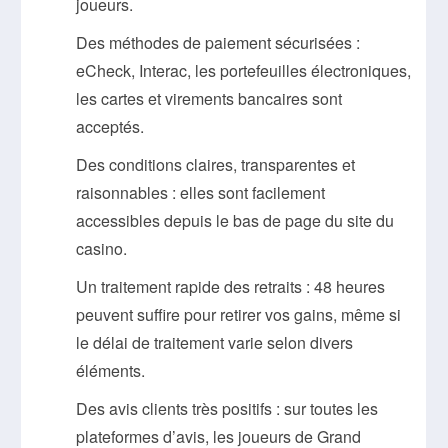
joueurs.
Des méthodes de paiement sécurisées :
eCheck, Interac, les portefeuilles électroniques,
les cartes et virements bancaires sont
acceptés.
Des conditions claires, transparentes et
raisonnables : elles sont facilement
accessibles depuis le bas de page du site du
casino.
Un traitement rapide des retraits : 48 heures
peuvent suffire pour retirer vos gains, même si
le délai de traitement varie selon divers
éléments.
Des avis clients très positifs : sur toutes les
plateformes d’avis, les joueurs de Grand