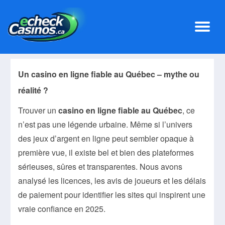
Un casino en ligne fiable au Québec – mythe ou
réalité ?
Trouver un
casino en ligne fiable au Québec
, ce
n’est pas une légende urbaine. Même si l’univers
des jeux d’argent en ligne peut sembler opaque à
première vue, il existe bel et bien des plateformes
sérieuses, sûres et transparentes. Nous avons
analysé les licences, les avis de joueurs et les délais
de paiement pour identifier les sites qui inspirent une
vraie confiance en 2025.