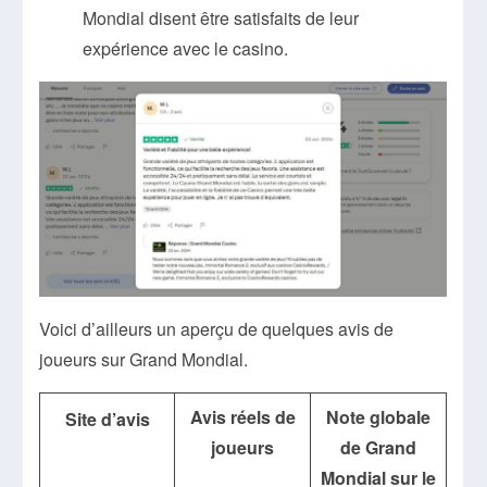
Mondial disent être satisfaits de leur
expérience avec le casino.
Voici d’ailleurs un aperçu de quelques avis de
joueurs sur Grand Mondial.
Avis réels de
Note globale
Site d’avis
joueurs
de Grand
Mondial sur le