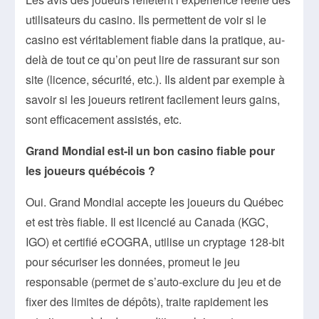
utilisateurs du casino. Ils permettent de voir si le
casino est véritablement fiable dans la pratique, au-
delà de tout ce qu’on peut lire de rassurant sur son
site (licence, sécurité, etc.). Ils aident par exemple à
savoir si les joueurs retirent facilement leurs gains,
sont efficacement assistés, etc.
Grand Mondial est-il un bon casino fiable pour
les joueurs québécois ?
Oui. Grand Mondial accepte les joueurs du Québec
et est très fiable. Il est licencié au Canada (KGC,
IGO) et certifié eCOGRA, utilise un cryptage 128-bit
pour sécuriser les données, promeut le jeu
responsable (permet de s’auto-exclure du jeu et de
fixer des limites de dépôts), traite rapidement les