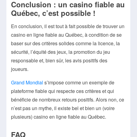
Conclusion : un casino fiable au
Québec, c’est possible !
En conclusion, il est tout à fait possible de trouver un
casino en ligne fiable au Québec, à condition de se
baser sur des critères solides comme la licence, la
sécurité, l’équité des jeux, la promotion du jeu
responsable et, bien sûr, les avis positifs des
joueurs.
Grand Mondial
s’impose comme un exemple de
plateforme fiable qui respecte ces critères et qui
bénéficie de nombreux retours positifs. Alors non, ce
n’est pas un mythe, il existe bel et bien un (voire
plusieurs) casino en ligne fiable au Québec.
FAQ