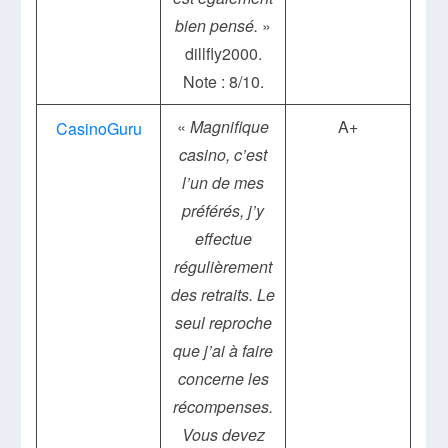
bien pensé.
»
dillfly2000.
Note : 8/10.
«
Magnifique
A+
CasinoGuru
casino, c’est
l’un de mes
préférés, j’y
effectue
régulièrement
des retraits. Le
seul reproche
que j’ai à faire
concerne les
récompenses.
Vous devez