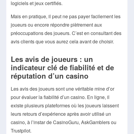
logiciels et jeux certifiés.
Mais en pratique, il peut ne pas payer facilement les
joueurs ou encore répondre piètrement aux
préoccupations des joueurs. C’est en consultant des
avis clients que vous aurez cela avant de choisir.
Les avis de joueurs : un
indicateur clé de fiabilité et de
réputation d’un casino
Les avis des joueurs sont une véritable mine d’or
pour évaluer la fiabilité d’un casino. En ligne, il
existe plusieurs plateformes où les joueurs laissent
leurs retours d’expérience après avoir utilisé un
casino, à l’instar de CasinoGuru, AskGamblers ou
Trustpilot.