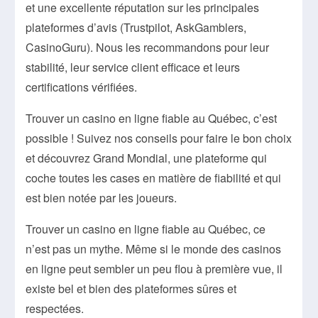
et une excellente réputation sur les principales
plateformes d’avis (Trustpilot, AskGamblers,
CasinoGuru). Nous les recommandons pour leur
stabilité, leur service client efficace et leurs
certifications vérifiées.
Trouver un casino en ligne fiable au Québec, c’est
possible ! Suivez nos conseils pour faire le bon choix
et découvrez Grand Mondial, une plateforme qui
coche toutes les cases en matière de fiabilité et qui
est bien notée par les joueurs.
Trouver un casino en ligne fiable au Québec, ce
n’est pas un mythe. Même si le monde des casinos
en ligne peut sembler un peu flou à première vue, il
existe bel et bien des plateformes sûres et
respectées.