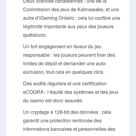
Deux licences canadiennes : une de la
Commission des jeux de Kahnawake, et une
autre d’iGaming Ontario ; cela lui confère une
légitimité importante aux yeux des joueurs
québécois.
Un fort engagement en faveur du jeu
responsable : les joueurs peuvent fixer des
limites de dépôt et demander une auto-
exclusion, tout cela en quelques clics.
Des audits réguliers et une certification
eCOGRA : l’équité des systèmes et des jeux
du casino est donc assurée.
Un cryptage à 128-bit des données : cela
garantit une protection renforcée des
informations bancaires et personnelles des